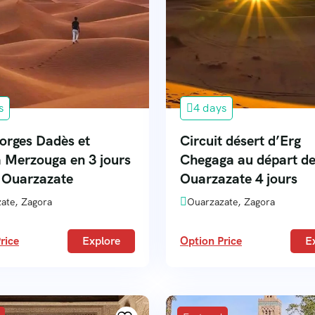
s
4 days
orges Dadès et
Circuit désert d’Erg
 Merzouga en 3 jours
Chegaga au départ d
 Ouarzazate
Ouarzazate 4 jours
ate, Zagora
Ouarzazate, Zagora
rice
Explore
Option Price
E