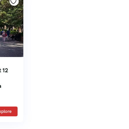
t 12
a
xplore