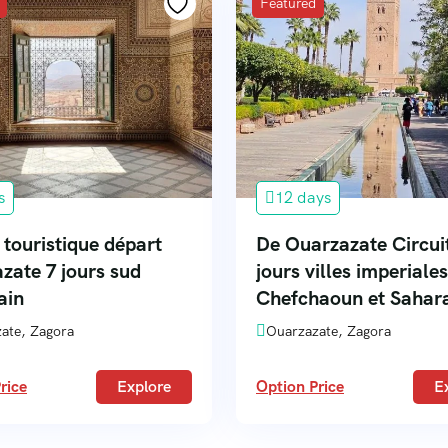
Featured
s
12 days
 touristique départ
De Ouarzazate Circui
zate 7 jours sud
jours villes imperiales
ain
Chefchaoun et Sahar
ate, Zagora
Ouarzazate, Zagora
rice
Explore
Option Price
E