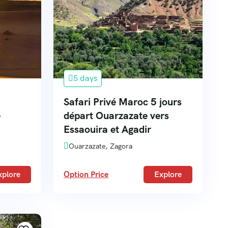
5 days
Safari Privé Maroc 5 jours
e
départ Ouarzazate vers
Essaouira et Agadir
Ouarzazate, Zagora
xplore
Option Price
Explore