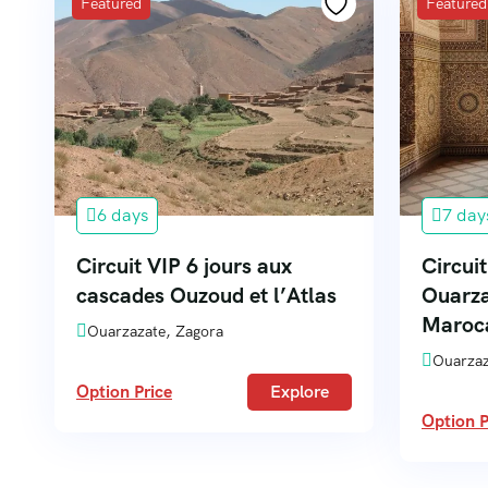
Featured
Featured
6 days
7 day
Circuit VIP 6 jours aux
Circuit
cascades Ouzoud et l’Atlas
Ouarza
Maroc
Ouarzazate, Zagora
Ouarzaz
Option Price
Explore
Option P