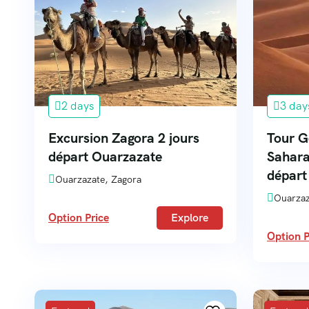
2 days
3 day
Excursion Zagora 2 jours
Tour G
départ Ouarzazate
Sahara
départ
Ouarzazate, Zagora
Ouarzaz
Option Price
Explore
Option P