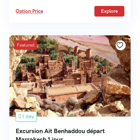
Option Price
Explore
Featured
1 day
Excursion Ait Benhaddou départ
Marrakech 1 jour