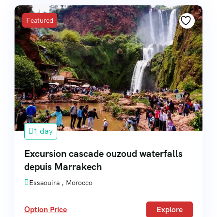
Featured
1 day
Excursion cascade ouzoud waterfalls
depuis Marrakech
Essaouira , Morocco
Option Price
Explore